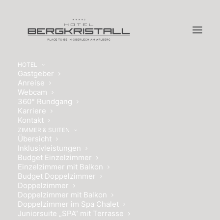
HOTEL
Gastgeber
Anreise
Webcam
360° Rundgang
Karriere
Kontakt
WILLKOMMEN,
ZIMMER & SUITEN
Übersicht
SCHÖNHEIT.
Inklusivleistungen
Budget Einzelzimmer
Einzelzimmer mit Balkon
BEAUTY
Budget Doppelzimmer
Doppelzimmer
Doppelzimmer mit Balkon
Doppelzimmer im Spa Chalet
Juniorsuite „SPA“ mit Terrasse