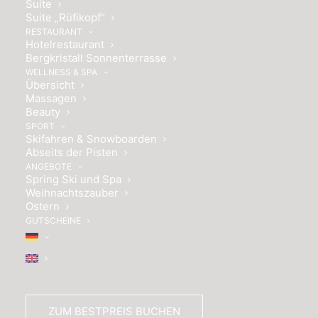
Suite
Suite „Rüfikopf“
RESTAURANT
Hotelrestaurant
Bergkristall Sonnenterrasse
WELLNESS & SPA
Übersicht
Massagen
Beauty
SPORT
Skifahren & Snowboarden
Abseits der Pisten
ANGEBOTE
Spring Ski und Spa
Weihnachtszauber
EXKLUSIVE BEHANDLUNGEN
Ostern
GUTSCHEINE
Schönheit kommt von Innen
Nehmen Sie sich eine Auszeit und lassen Sie den
stressigen Alltag hinter sich. Genießen Sie unsere
individuellen Schönheitsbehandlungen mit den
ZUM BESTPREIS BUCHEN
Produkten von Maria Galland. Vertrauen Sie sich